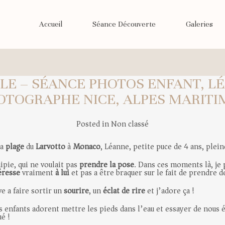
Accueil
Séance Découverte
Galeries
CLE – SÉANCE PHOTOS ENFANT, L
OTOGRAPHE NICE, ALPES MARITI
Posted in
Non classé
la
plage
du
Larvotto
à
Monaco
, Léanne, petite puce de 4 ans, plein
hipie, qui ne voulait pas
prendre la pose
. Dans ces moments là, je 
éresse
vraiment
à lui
et pas a être braquer sur le fait de prendre 
e a faire sortir un
sourire
, un
éclat de rire
et j’adore ça !
es enfants adorent mettre les pieds dans l’eau et essayer de nous 
ué !