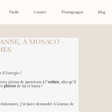
Tarifs
Contact
Témoignages
Blog
ÉANNE, À MONACO –
MES
e d’énergie !
pose pleins de questions à l’
enfant
, afin qu’il
des
photos
de lui et basta !
éclabousser, j’ai juste demander à Léanne de