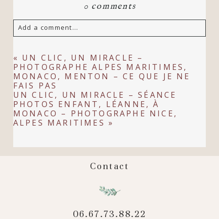
0 comments
Add a comment...
Your email is
never
published or shared.
«
UN CLIC, UN MIRACLE –
PHOTOGRAPHE ALPES MARITIMES,
Required fields are marked *
MONACO, MENTON – CE QUE JE NE
FAIS PAS
UN CLIC, UN MIRACLE – SÉANCE
PHOTOS ENFANT, LÉANNE, À
MONACO – PHOTOGRAPHE NICE,
ALPES MARITIMES
»
Contact
POST COMMENT
06.67.73.88.22