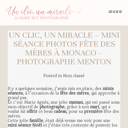
menu
UN CLIC, UN MIRACLE – MINI
SÉANCE PHOTOS FÊTE DES
MÈRES À MONACO –
PHOTOGRAPHE MENTON
Posted in
Non classé
Il y a quelques semaine, j’avais mis en place, des
minis
séances
, à l’occasion de la
fête des mères
, qui approche à
grand pas.
Et c’est Marie Agnès, une jolie
maman
, qui est passé sous
mon objectif de
photographe
, grâce à son
mari
, qui a
voulut lui
offrir
ce beau
cadeau
, pour sa
première
fête des
mères.
Cette jolie
famille
, était déjà venue me voir pour une
mini séance Noël
et j’étais très contente de pouvoir les