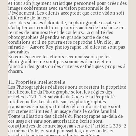
et tout son jugement artistique personnel pour créer des
images cohérentes avec sa vision personnelle de
l’événement. Les clients acceptent que cette vision soit
différente de la leur.
Lors des séances à domicile, la photographe essaie de
s’adapter aux conditions propres au lieu de la séance en
termes de luminosité et de couleurs. La qualité des
photographies dépendra en grande partie de ces
conditions et il ne pourra être reproché à Un clic , un
miracle – Aurore Rey photographe , si elles ne sont pas
favorables.
En conséquence les clients reconnaissent que les
photographies ne sont pas soumises à un rejet en
fonction des gouts ou des critères esthétiques propres à
chacun.
11. Propriété intellectuelle
Les Photographies réalisées sont et restent la propriété
intellectuelle du Photographe selon les règles des
articles L 121-1 et suivants du Code de la Propriété
Intellectuelle. Les droits sur les photographies
transmises sur support matériel ou informatique sont
strictement limités à un usage dans le cadre familial.
Toute utilisation des clichés du Photographe au-delà de
cet usage et sans son autorisation écrite sont
constitutives de contrefaçon au sens de l’article L 335-2
du même Code, et sont punissables, en vertu de cet
article, de peines pouvant aller jusqu’à 3 ans