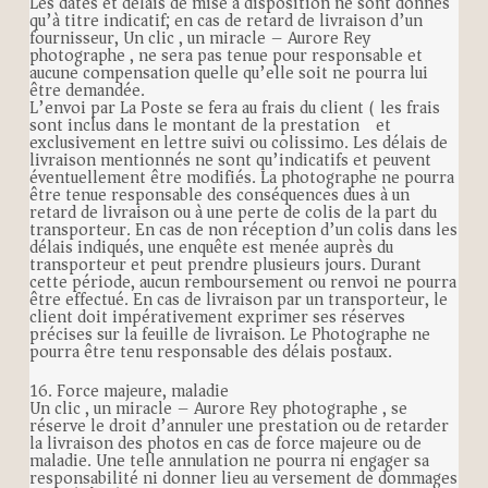
Les dates et délais de mise à disposition ne sont donnés
qu’à titre indicatif; en cas de retard de livraison d’un
fournisseur, Un clic , un miracle – Aurore Rey
photographe , ne sera pas tenue pour responsable et
aucune compensation quelle qu’elle soit ne pourra lui
être demandée.
L’envoi par La Poste se fera au frais du client ( les frais
sont inclus dans le montant de la prestation ) et
exclusivement en lettre suivi ou colissimo. Les délais de
livraison mentionnés ne sont qu’indicatifs et peuvent
éventuellement être modifiés. La photographe ne pourra
être tenue responsable des conséquences dues à un
retard de livraison ou à une perte de colis de la part du
transporteur. En cas de non réception d’un colis dans les
délais indiqués, une enquête est menée auprès du
transporteur et peut prendre plusieurs jours. Durant
cette période, aucun remboursement ou renvoi ne pourra
être effectué. En cas de livraison par un transporteur, le
client doit impérativement exprimer ses réserves
précises sur la feuille de livraison. Le Photographe ne
pourra être tenu responsable des délais postaux.
16. Force majeure, maladie
Un clic , un miracle – Aurore Rey photographe , se
réserve le droit d’annuler une prestation ou de retarder
la livraison des photos en cas de force majeure ou de
maladie. Une telle annulation ne pourra ni engager sa
responsabilité ni donner lieu au versement de dommages