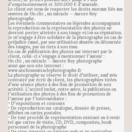
d’emprisonnement et 300.000 € d’amende.
Le client est tenu de respecter les droits moraux liés aux
œuvres de Un clic , un miracle – Aurore Rey
photographe.
Les éventuels commentaires ou légendes accompagnant
la reproduction ou la représentation des photos ne
devront porter atteinte à son image et/ou sa réputation.
Je m’engage à être solidaire de la photographe en cas de
préjudice causé, par une utilisation abusive ou détournée
des images, par un tiers à son insu.
En cas de publication des photos sur internet par le
client, celui-ci s’engage à mentionner l’auteur :
Un clic , un miracle – Aurore Rey photographe
ainsi que son site internet :
www.unclicunmiraclephotographe.fr
La photographe se réserve le droit d’utiliser, sauf avis
contraire par écrit du client, les photographies tirées
d’une séance photo à des fins de promotion de son
activité. L’accord inclut, entre autre, la publication ou
l’utilisation des photos à des fins de promotion de
l’auteur par l’intermédiaire :
• D’expositions et concours
• De reproduction sur catalogue, dossier de presse,
affiches ou cartes postales
• De tout procédé de représentation existant ou à venir
tel que cartes de visite, CD, DVD, composites, book
personnel de la photographe
• De sites internet ou galeries web et en particulier