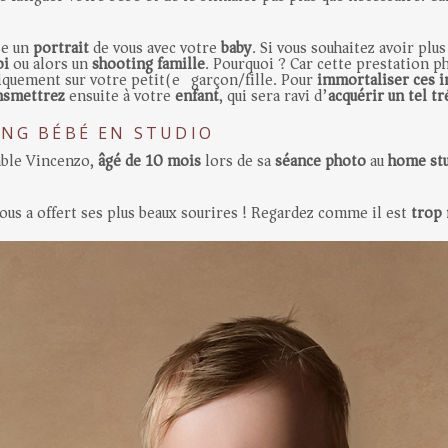
ise un
portrait
de vous avec votre
baby
. Si vous souhaitez avoir plu
oi
ou alors un
shooting famille
. Pourquoi ? Car cette prestation 
niquement sur votre petit(e) garçon/fille. Pour
immortaliser ces i
nsmettrez
ensuite à votre
enfant
, qui sera ravi d’
acquérir un tel t
ING BÉBÉ EN STUDIO
able Vincenzo,
âgé de 10 mois
lors de sa
séance photo
au
home st
 nous a offert ses plus beaux sourires ! Regardez comme il est
trop