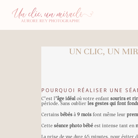
UN CLIC, UN MI
POURQUOI RÉALISER UNE SÉA
C’est l
’âge idéal
où votre enfant
sourira et ri
période. Sans oublier
les gestes qui font fo
Certains
bébés
à
9 mois
font même leur
prem
Cette
séance photo bébé
est intense tant en
La prise de vue dure 45 minutes, pour éviter d