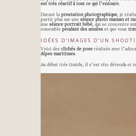
est très réactif à tout ce qui l’entoure
.
Durant la
prestation photographique
, je réal
partir plus sur une
séance photo maman et m
une
séance portrait bébé
, qui se concentre u
ensemble
pendant des années
et que vous
tra
IDÉES D’IMAGES D’UN SHOOT
Voici des
clichés de pose
réalisés avec l’ador
Alpes maritimes
.
Au début très timide, il s’est vite détendu et