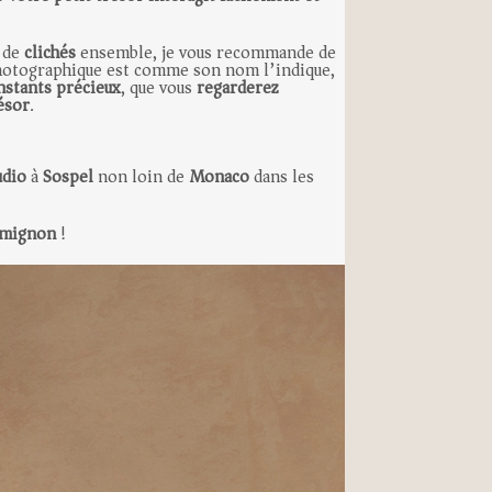
s de
clichés
ensemble, je vous recommande de
photographique est comme son nom l’indique,
nstants précieux
, que vous
regarderez
résor
.
udio
à
Sospel
non loin de
Monaco
dans les
 mignon
!