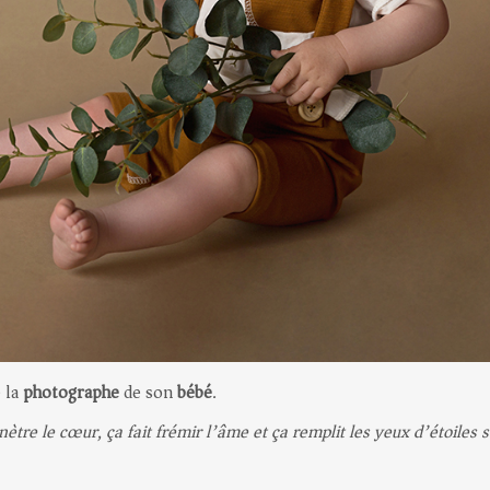
e la
photographe
de son
bébé
.
ètre le cœur, ça fait frémir l’âme et ça remplit les yeux d’étoiles s