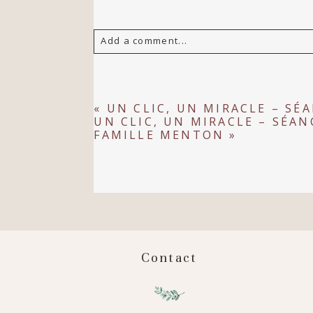
Add a comment...
Your email is
never
published or s
«
UN CLIC, UN MIRACLE – S
UN CLIC, UN MIRACLE – SÉA
FAMILLE MENTON
»
POST COMMENT
Contact