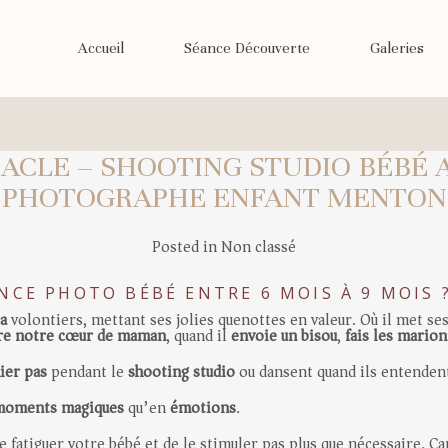
Accueil
Séance Découverte
Galeries
RACLE – SHOOTING STUDIO BÉBÉ 
PHOTOGRAPHE ENFANT MENTON
Posted in
Non classé
NCE PHOTO BÉBÉ ENTRE 6 MOIS À 9 MOIS 
ra
volontiers, mettant ses jolies quenottes en valeur. Où il met ses
ndre notre cœur de maman
, quand il
envoie un bisou
,
fais les mario
ier pas
pendant le
shooting studio
ou dansent quand ils entendent
moments magiques
qu’en
émotions
.
e fatiguer votre bébé et de le stimuler pas plus que nécessaire. C