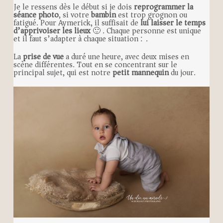
Je le ressens dès le début si je dois
reprogrammer la
séance photo
, si votre
bambin
est trop grognon ou
fatigué. Pour Aymerick, il suffisait de
lui laisser le temps
d’apprivoiser les lieux
🙂 . Chaque personne est unique
et il faut s’adapter à chaque situation :).
La
prise de vue
a duré une heure, avec deux mises en
scène différentes. Tout en se concentrant sur le
principal sujet, qui est notre
petit mannequin
du jour.