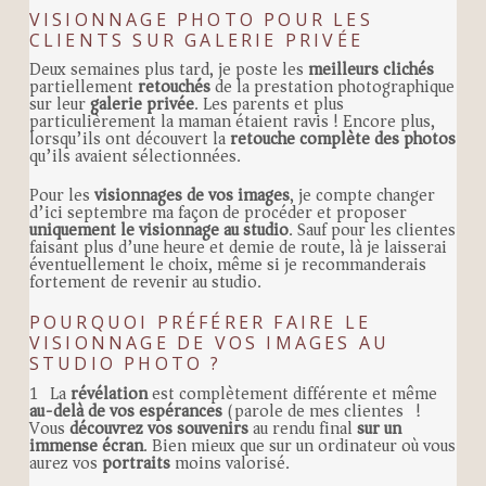
VISIONNAGE PHOTO POUR LES
CLIENTS SUR GALERIE PRIVÉE
Deux semaines plus tard, je poste les
meilleurs clichés
partiellement
retouchés
de la prestation photographique
sur leur
galerie privée
. Les parents et plus
particulièrement la maman étaient ravis ! Encore plus,
lorsqu’ils ont découvert la
retouche complète des photos
qu’ils avaient sélectionnées.
Pour les
visionnages de vos images
, je compte changer
d’ici septembre ma façon de procéder et proposer
uniquement le visionnage au studio
. Sauf pour les clientes
faisant plus d’une heure et demie de route, là je laisserai
éventuellement le choix, même si je recommanderais
fortement de revenir au studio.
POURQUOI PRÉFÉRER FAIRE LE
VISIONNAGE DE VOS IMAGES AU
STUDIO PHOTO ?
1) La
révélation
est complètement différente et même
au-delà de vos espérances
(parole de mes clientes) !
Vous
découvrez vos souvenirs
au rendu final
sur un
immense écran
. Bien mieux que sur un ordinateur où vous
aurez vos
portraits
moins valorisé.