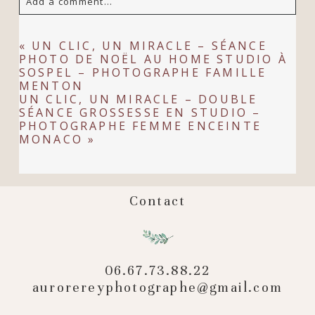
Add a comment...
Your email is
never
published or shared.
«
UN CLIC, UN MIRACLE – SÉANCE
PHOTO DE NOËL AU HOME STUDIO À
Required fields are marked *
SOSPEL – PHOTOGRAPHE FAMILLE
MENTON
UN CLIC, UN MIRACLE – DOUBLE
SÉANCE GROSSESSE EN STUDIO –
PHOTOGRAPHE FEMME ENCEINTE
MONACO
»
Contact
POST COMMENT
06.67.73.88.22
aurorereyphotographe@gmail.com