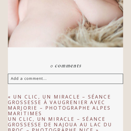
0 comments
Add a comment...
Your email is
never
published or shared.
«
UN CLIC, UN MIRACLE – SÉANCE
GROSSESSE À VAUGRENIER AVEC
Required fields are marked *
MARJORIE – PHOTOGRAPHE ALPES
MARITIMES
UN CLIC, UN MIRACLE – SÉANCE
GROSSESSE DE NAJOUA AU LAC DU
BROC – PHOTOGRAPHE NICE
»