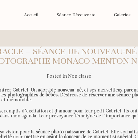
Accueil
Séance Découverte
Galeries
RACLE – SÉANCE DE NOUVEAU-NÉ
OTOGRAPHE MONACO MENTON N
Posted in
Non classé
contrer Gabriel. Un adorable
nouveau-né
, et ses merveilleux
parent
 mes
photographies de bébés.
Désireuse de
réserver une séance ph
 et mémorable.
s
, remplis d’excitation et d’amour pour leur petit Gabriel. Ils ont
ce dans mon agenda. Leur prévoyance témoigne de l’importance qu’
sa vision pour la
séance photo naissance
de Gabriel. Elle souhaita
licité
pour
mettre en avant la douceur de ce moment si spécial
. 