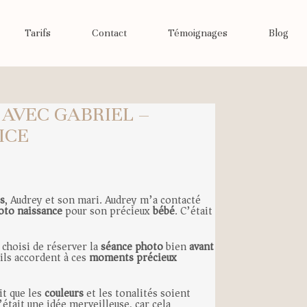
Tarifs
Contact
Témoignages
Blog
 AVEC GABRIEL –
ICE
s
, Audrey et son mari. Audrey m’a contacté
oto
naissance
pour son précieux
bébé
. C’était
 choisi de réserver la
séance photo
bien
avant
ils accordent à ces
moments précieux
it que les
couleurs
et les tonalités soient
C’était une idée merveilleuse, car cela