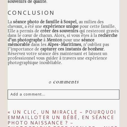
souvenirs de qualité
.
CONCLUSION
La
séance photo de famille à Sospel
, au milieu des
chevaux, a été une
expérience unique
pour cette famille.
Elle a permis de
créer des souvenirs
qui resteront gravés
dans le cœur de chacun. Alors, si vous êtes à la
recherche
d’un photographe
à
Menton
pour une
séance
mémorable
dans les
Alpes-Maritimes
, n’oubliez pas
l’importance de
capturer ces instants de bonheur
.
Réservez votre séance dès maintenant et laissez un
professionnel vous guider à travers une expérience
photographique inoubliable.
0 comments
Add a comment...
Your email is
never
published or shared.
«
UN CLIC, UN MIRACLE – POURQUOI
EMMAILLOTER UN BÉBÉ, EN SÉANCE
Required fields are marked *
PHOTO NAISSANCE ? –