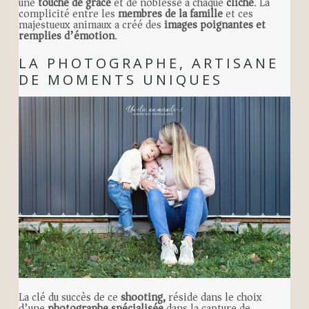
une
touche de grâce
et de noblesse à chaque
cliché
. La
complicité entre les
membres de la famille
et ces
majestueux animaux a créé des
images poignantes et
remplies d’émotion
.
LA PHOTOGRAPHE, ARTISANE
DE MOMENTS UNIQUES
La clé du succès de ce
shooting,
réside dans le choix
d’une
photographe spécialisée
dans la capture de